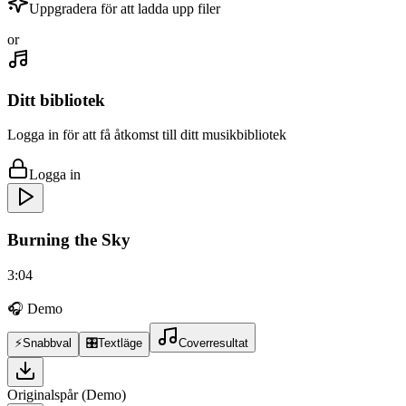
Uppgradera för att ladda upp filer
or
Ditt bibliotek
Logga in för att få åtkomst till ditt musikbibliotek
Logga in
Burning the Sky
3:04
🎧 Demo
⚡
Snabbval
🎛️
Textläge
Coverresultat
Originalspår (Demo)