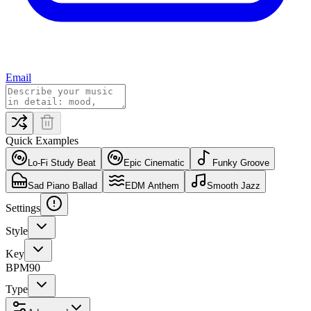
Email
Quick Examples
Lo-Fi Study Beat
Epic Cinematic
Funky Groove
Sad Piano Ballad
EDM Anthem
Smooth Jazz
Settings
Style
Key
BPM
90
Type