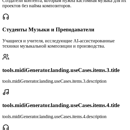
Создатели контента, которым нужна кастомная музыка для их
проектов без найма композиторов.
Студенты Музыки и Преподаватели
Учащиеся и учителя, исследующие AI-ассистированные
техники музыкальной композиции и производства.
tools.midiGenerator.landing.useCases.items.3.title
tools.midiGenerator.landing.useCases.items.3.description
tools.midiGenerator.landing.useCases.items.4.title
tools.midiGenerator.landing.useCases.items.4.description