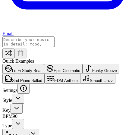
Email
Quick Examples
Lo-Fi Study Beat
Epic Cinematic
Funky Groove
Sad Piano Ballad
EDM Anthem
Smooth Jazz
Settings
Style
Key
BPM
90
Type