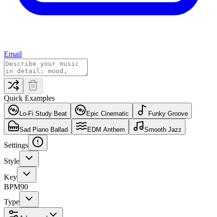
Email
Quick Examples
Lo-Fi Study Beat
Epic Cinematic
Funky Groove
Sad Piano Ballad
EDM Anthem
Smooth Jazz
Settings
Style
Key
BPM
90
Type