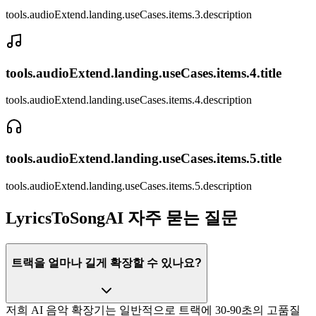
tools.audioExtend.landing.useCases.items.3.description
tools.audioExtend.landing.useCases.items.4.title
tools.audioExtend.landing.useCases.items.4.description
tools.audioExtend.landing.useCases.items.5.title
tools.audioExtend.landing.useCases.items.5.description
LyricsToSongAI 자주 묻는 질문
트랙을 얼마나 길게 확장할 수 있나요?
저희 AI 음악 확장기는 일반적으로 트랙에 30-90초의 고품질