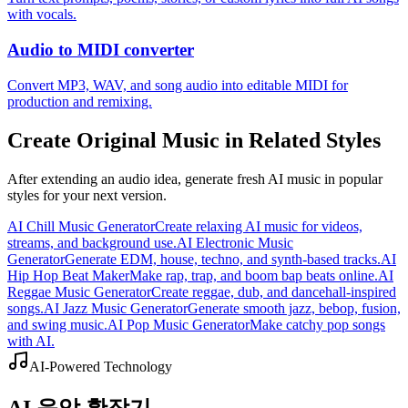
with vocals.
Audio to MIDI converter
Convert MP3, WAV, and song audio into editable MIDI for
production and remixing.
Create Original Music in Related Styles
After extending an audio idea, generate fresh AI music in popular
styles for your next version.
AI Chill Music Generator
Create relaxing AI music for videos,
streams, and background use.
AI Electronic Music
Generator
Generate EDM, house, techno, and synth-based tracks.
AI
Hip Hop Beat Maker
Make rap, trap, and boom bap beats online.
AI
Reggae Music Generator
Create reggae, dub, and dancehall-inspired
songs.
AI Jazz Music Generator
Generate smooth jazz, bebop, fusion,
and swing music.
AI Pop Music Generator
Make catchy pop songs
with AI.
AI-Powered Technology
AI 음악 확장기