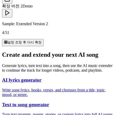
확장 버전 2
Demo
Sample: Extended Version 2
4:51
🎛️
설정 조정 후 다시 확장
Create and extend your next AI song
Generate lyrics, turn text into a song, then use the AI music extender
to continue the track for longer videos, podcasts, and playlists.
AI lyrics generator
Write song lyrics, hooks, verses, and choruses from a title, topic,
mood, or genre.
Text to song generator
Turn text prompts, poems, stories, or custom lyrics into full AI songs