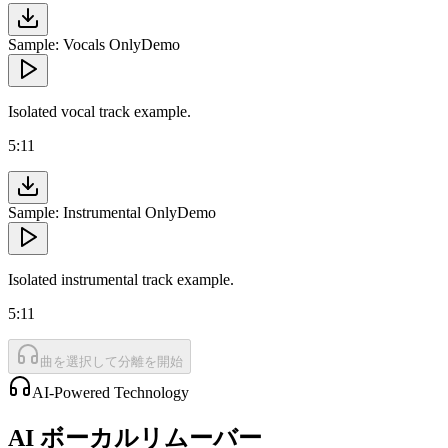
Sample: Vocals Only
Demo
Isolated vocal track example.
5:11
Sample: Instrumental Only
Demo
Isolated instrumental track example.
5:11
曲を選択して分離を開始
AI-Powered Technology
AI ボーカルリムーバー