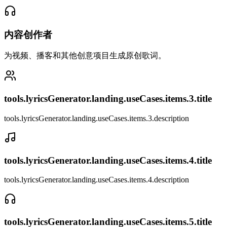
内容创作者
为视频、播客和其他创意项目生成原创歌词。
tools.lyricsGenerator.landing.useCases.items.3.title
tools.lyricsGenerator.landing.useCases.items.3.description
tools.lyricsGenerator.landing.useCases.items.4.title
tools.lyricsGenerator.landing.useCases.items.4.description
tools.lyricsGenerator.landing.useCases.items.5.title