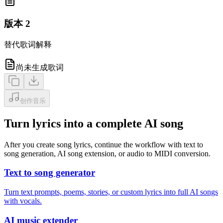
版本 2
替代歌词解释
尚未生成歌词
创作音乐
Turn lyrics into a complete AI song
After you create song lyrics, continue the workflow with text to
song generation, AI song extension, or audio to MIDI conversion.
Text to song generator
Turn text prompts, poems, stories, or custom lyrics into full AI songs
with vocals.
AI music extender