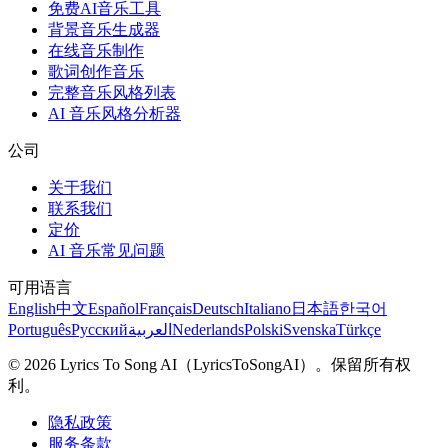
免费AI音乐工具
背景音乐生成器
在线音乐制作
歌词创作音乐
完整音乐风格列表
AI 音乐风格分析器
公司
关于我们
联系我们
定价
AI 音乐常见问题
可用语言
English
中文
Español
Français
Deutsch
Italiano
日本語
한국어
Português
Русский
العربية
Nederlands
Polski
Svenska
Türkçe
© 2026 Lyrics To Song AI（LyricsToSongAI）。保留所有权
利。
隐私政策
服务条款