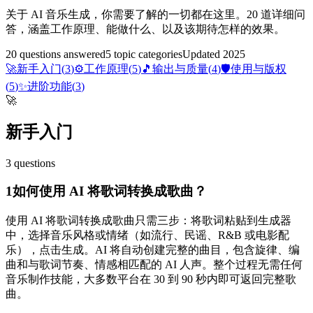
关于 AI 音乐生成，你需要了解的一切都在这里。20 道详细问
答，涵盖工作原理、能做什么、以及该期待怎样的效果。
20
questions answered
5
topic categories
Updated 2025
🚀
新手入门
(
3
)
⚙️
工作原理
(
5
)
🎵
输出与质量
(
4
)
🛡️
使用与版权
(
5
)
✨
进阶功能
(
3
)
🚀
新手入门
3
questions
1
如何使用 AI 将歌词转换成歌曲？
使用 AI 将歌词转换成歌曲只需三步：将歌词粘贴到生成器
中，选择音乐风格或情绪（如流行、民谣、R&B 或电影配
乐），点击生成。AI 将自动创建完整的曲目，包含旋律、编
曲和与歌词节奏、情感相匹配的 AI 人声。整个过程无需任何
音乐制作技能，大多数平台在 30 到 90 秒内即可返回完整歌
曲。