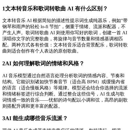
1
文本转音乐和歌词转歌曲 AI 有什么区别？
文本转音乐 AI 根据简短的描述性提示词生成纯器乐，例如"带
钢琴和雨声的轻松 lo-fi 节拍"，侧重于情绪、流派和配器，不
产生人声。歌词转歌曲 AI 则使用你写好的歌词，创建一首 AI
演唱你文字的完整歌曲，将旋律与音节数量和情感基调相匹
配。两种方式各有价值：文本转音乐适合背景配乐，歌词转歌
曲则适合创作有个人表达的原创歌曲。
2
AI 如何理解歌词的情绪和风格？
AI 音乐模型通过自然语言处理分析歌词的情感内容、节奏和
结构。它能识别诸如快节奏音节（适合高 BPM）或缓慢内省
的语言（适合慢板风格）等规律。模型还会结合你选择的流派
和情绪标签进行综合判断。通过整合这些信号，AI 生成与歌
词情感一致的音乐——忧郁的诗句配以小调和弦，高昂的副歌
则搭配升调和更丰富的配器。
3
AI 能生成哪些音乐流派？