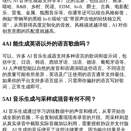
现代 AI 音乐生成器支持非常广泛的流派，包括流行、摇滚、
嘻哈、R&B、乡村、民谣、EDM、lo-fi、爵士、古典、电影配
乐、雷鬼、金属、氛围音乐等。你通常还可以组合风格标签，
例如"带钢琴的黑暗 lo-fi 嘻哈"或"带原声吉他的轻快独立民
谣"，从而获得高度定制化的音效。风格描述越详细，AI 对你
创意意图的匹配度就越高。
4
AI 能生成英语以外的语言歌曲吗？
可以。许多 AI 音乐生成器支持多种语言的歌词和提示词，包
括中文、日语、韩语、西班牙语、法语、德语、葡萄牙语等。
AI 人声模型能以自然的发音和语调演唱这些语言。不同语言
的质量可能有所差异，英语及广泛使用的语言通常支持最佳。
如果你的平台支持多语言提示，只需用你偏好的语言写好歌
词，正常生成即可。
5
AI 音乐生成与采样或混音有何不同？
AI 音乐生成通过学习训练数据中的声音和模式，从零开始合
成全新的音频，不会复制或重现现有录音的片段。而采样则是
从真实录音中截取实际音频加以利用，需要授权协议并支付版
税。AI 生成的音乐绕开了这些法律要求，因为输出结果是全