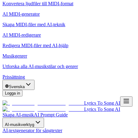
Konvertera ljudfiler till MIDI-format
AI MIDI-generator
Skapa MIDI-filer med AI-teknik
AI MIDI-redigerare
Redigera MIDI-filer med AI-hjälp
Musikgenrer
Utforska alla AI-musikstilar och genrer
Prissättning
Svenska
Logga in
Lyrics To Song AI
Lyrics To Song AI
Skapa AI-musik
AI Prompt Guide
AI-musikverktyg
AI-textgenerator för sångtexter