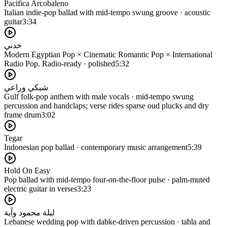
Pacifica Arcobaleno
Italian indie-pop ballad with mid-tempo swung groove · acoustic
guitar
3:34
خدني
Modern Egyptian Pop × Cinematic Romantic Pop × International
Radio Pop. Radio-ready · polished
5:32
شبكي وراعي
Gulf folk-pop anthem with male vocals · mid-tempo swung
percussion and handclaps; verse rides sparse oud plucks and dry
frame drum
3:02
Tegar
Indonesian pop ballad · contemporary music arrangement
5:39
Hold On Easy
Pop ballad with mid-tempo four-on-the-floor pulse · palm-muted
electric guitar in verses
3:23
ليلة محمود وآية
Lebanese wedding pop with dabke-driven percussion · tabla and