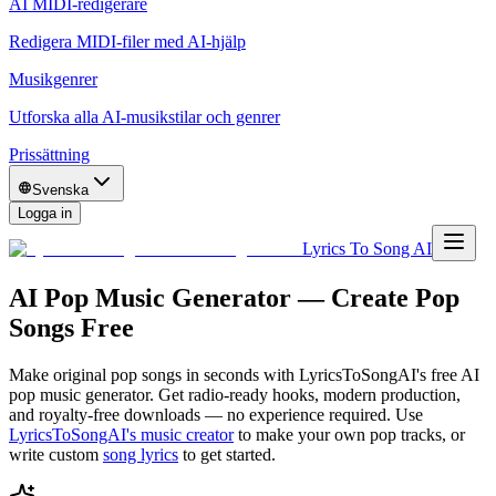
AI MIDI-redigerare
Redigera MIDI-filer med AI-hjälp
Musikgenrer
Utforska alla AI-musikstilar och genrer
Prissättning
Svenska
Logga in
Lyrics To Song AI
AI Pop Music Generator — Create Pop
Songs Free
Make original pop songs in seconds with LyricsToSongAI's free AI
pop music generator. Get radio-ready hooks, modern production,
and royalty-free downloads — no experience required.
Use
LyricsToSongAI's music creator
to make your own
pop
tracks, or
write custom
song lyrics
to get started.