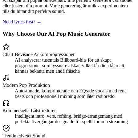
AI skapar din poplåt omedelbart. Inte perfekt? Generera variationer
eller justera din prompt. Varje generering är unik - experimentera
tills du hittar ditt perfekta sound.
Need lyrics first? →
Why Choose Our AI Pop Music Generator
Chart-Bevisade Ackordprogressioner
AI analyserar tusentals Billboard-hits för att skapa
progressioner som lyssnare älskar, vilket får dina låtar att
kännas bekanta men ändå fräscha
Modern Pop-Produktion
Auto-tunade, komprimerade och EQ:ade vocals med rena
beats och professionell mixning som låter radioredo
Kommersiella Låtstrukturer
Intelligent intro, vers, refräng, bridge-arrangemang med
perfekta övergångar designade för spellistor och streaming
Trendmedvetet Sound