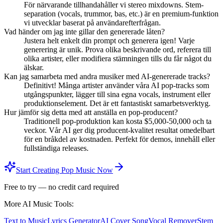
För närvarande tillhandahåller vi stereo mixdowns. Stem-
separation (vocals, trummor, bas, etc.) är en premium-funktion
vi utvecklar baserat på användarefterfrågan.
Vad händer om jag inte gillar den genererade låten?
Justera helt enkelt din prompt och generera igen! Varje
generering är unik. Prova olika beskrivande ord, referera till
olika artister, eller modifiera stämningen tills du får något du
älskar.
Kan jag samarbeta med andra musiker med AI-genererade tracks?
Definitivt! Många artister använder våra AI pop-tracks som
utgångspunkter, lägger till sina egna vocals, instrument eller
produktionselement. Det är ett fantastiskt samarbetsverktyg.
Hur jämför sig detta med att anställa en pop-producent?
Traditionell pop-produktion kan kosta $5,000-50,000 och ta
veckor. Vår AI ger dig producent-kvalitet resultat omedelbart
för en bråkdel av kostnaden. Perfekt för demos, innehåll eller
fullständiga releases.
Start Creating Pop Music Now
Free to try — no credit card required
More AI Music Tools:
Text to Music
Lyrics Generator
AI Cover Song
Vocal Remover
Stem