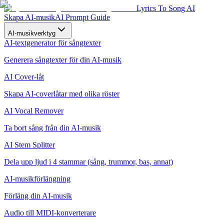
Lyrics To Song AI
Skapa AI-musik
AI Prompt Guide
AI-musikverktyg
AI-textgenerator för sångtexter
Generera sångtexter för din AI-musik
AI Cover-låt
Skapa AI-coverlåtar med olika röster
AI Vocal Remover
Ta bort sång från din AI-musik
AI Stem Splitter
Dela upp ljud i 4 stammar (sång, trummor, bas, annat)
AI-musikförlängning
Förläng din AI-musik
Audio till MIDI-konverterare