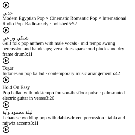
خدني
Modern Egyptian Pop × Cinematic Romantic Pop × International
Radio Pop. Radio-ready · polished
5:52
شبكي وراعي
Gulf folk-pop anthem with male vocals · mid-tempo swung
percussion and handclaps; verse rides sparse oud plucks and dry
frame drum
3:11
Tegar
Indonesian pop ballad · contemporary music arrangement
5:42
Hold On Easy
Pop ballad with mid-tempo four-on-the-floor pulse · palm-muted
electric guitar in verses
3:26
ليلة محمود وآية
Lebanese wedding pop with dabke-driven percussion · tabla and
mijwiz accents
3:11