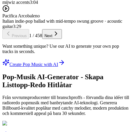
mijwiz accents
3:04
Pacifica Arcobaleno
Italian indie-pop ballad with mid-tempo swung groove · acoustic
guitar
3:29
1
/
458
Previous
Next
Want something unique? Use our AI to generate your own pop
tracks in seconds.
Create Pop Music with AI
Pop-Musik AI-Generator - Skapa
Listtopp-Redo Hitlåtar
Från sovrumsproducenter till branschproffs - förvandla dina idéer till
radioredo popmusik med banbrytande AI-teknologi. Generera
Billboard-kvalitet poplåtar med catchy melodier, modern produktion
och kommersiell appeal på bara 30 sekunder.