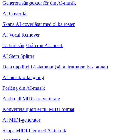
Generera sångtexter för din AI-musik
AI Cover-låt
Skapa AI-coverlåtar med olika röster
AI Vocal Remover
Ta bort sång från din AI-musik
AI Stem Splitter
Dela upp ljud i 4 stammar (sång, trummor, bas, annat)
AI-musikförlängning
Förläng din AI-musik
Audio till MIDI-konverterare
Konvertera ljudfiler till MIDI-format
AI MIDI-generator
Skapa MIDI-filer med AI-teknik