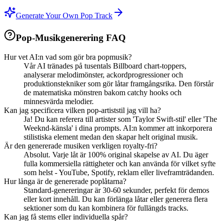
Generate Your Own Pop Track
Pop-Musikgenerering FAQ
Hur vet AI:n vad som gör bra popmusik?
Vår AI tränades på tusentals Billboard chart-toppers,
analyserar melodimönster, ackordprogressioner och
produktionstekniker som gör låtar framgångsrika. Den förstår
de matematiska mönstren bakom catchy hooks och
minnesvärda melodier.
Kan jag specificera vilken pop-artiststil jag vill ha?
Ja! Du kan referera till artister som 'Taylor Swift-stil' eller 'The
Weeknd-känsla' i dina prompts. AI:n kommer att inkorporera
stilistiska element medan den skapar helt original musik.
Är den genererade musiken verkligen royalty-fri?
Absolut. Varje låt är 100% original skapelse av AI. Du äger
fulla kommersiella rättigheter och kan använda för vilket syfte
som helst - YouTube, Spotify, reklam eller liveframträdanden.
Hur långa är de genererade poplåtarna?
Standard-genereringar är 30-60 sekunder, perfekt för demos
eller kort innehåll. Du kan förlänga låtar eller generera flera
sektioner som du kan kombinera för fullängds tracks.
Kan jag få stems eller individuella spår?