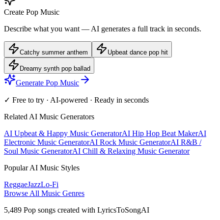
Create Pop Music
Describe what you want — AI generates a full track in seconds.
Catchy summer anthem
Upbeat dance pop hit
Dreamy synth pop ballad
Generate Pop Music
✓ Free to try · AI-powered · Ready in seconds
Related AI Music Generators
AI Upbeat & Happy Music Generator
AI Hip Hop Beat Maker
AI
Electronic Music Generator
AI Rock Music Generator
AI R&B /
Soul Music Generator
AI Chill & Relaxing Music Generator
Popular AI Music Styles
Reggae
Jazz
Lo-Fi
Browse All Music Genres
5,489 Pop songs created with LyricsToSongAI