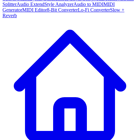
Splitter
Audio Extend
Style Analyzer
Audio to MIDI
MIDI
Generator
MIDI Editor
8-Bit Converter
Lo-Fi Converter
Slow +
Reverb