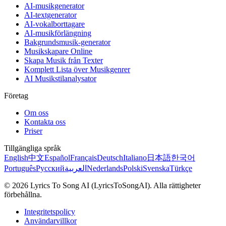
AI-musikgenerator
AI-textgenerator
AI-vokalborttagare
AI-musikförlängning
Bakgrundsmusik-generator
Musikskapare Online
Skapa Musik från Texter
Komplett Lista över Musikgenrer
AI Musikstilanalysator
Företag
Om oss
Kontakta oss
Priser
Tillgängliga språk
English
中文
Español
Français
Deutsch
Italiano
日本語
한국어
Português
Русский
العربية
Nederlands
Polski
Svenska
Türkçe
© 2026 Lyrics To Song AI (LyricsToSongAI). Alla rättigheter
förbehållna.
Integritetspolicy
Användarvillkor