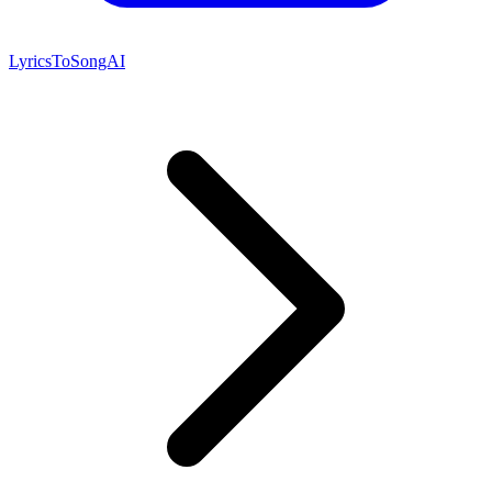
LyricsToSongAI