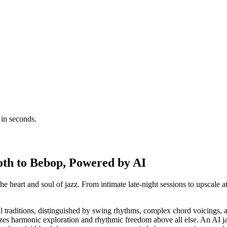
in seconds.
th to Bebop, Powered by AI
e heart and soul of jazz. From intimate late-night sessions to upscale a
cal traditions, distinguished by swing rhythms, complex chord voicings
izes harmonic exploration and rhythmic freedom above all else. An AI ja