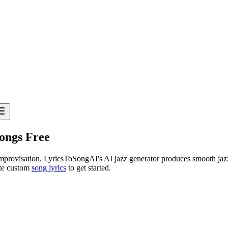
ongs Free
mprovisation. LyricsToSongAI's AI jazz generator produces smooth jazz
ite custom
song lyrics
to get started.